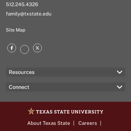
512.245.4326
family@txstate.edu
Site Map
Facebook
Twitter
Instagram
Resources
Connect
About Texas State
Careers