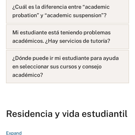
A
¿Cuál es la diferencia entre “academic
Q
probation” y “academic suspension”?
L
i
s
Mi estudiante está teniendo problemas
t
académicos. ¿Hay servicios de tutoría?
¿Dónde puede ir mi estudiante para ayuda
en seleccionar sus cursos y consejo
académico?
Residencia y vida estudiantil
F
Expand